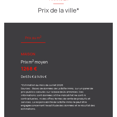
Prix de la ville*
2
Prix au m
MAISON
2
Prix m
moyen
1268 €
De 634 € à 1494 €
*Estimation au mois de Juillet 2026
Sources : Bases de données de La Boîte Immo, sur un panel de
prix publics calculés sur la base de 24 annonces. Ces
informations sont données à titre indicatif et ne sont ni
contractuelles, ni des offres fermes de vente de produits et
services. La responsabilité de la Boîte Immo ne peut être
engagée concernant l'exactitude des données et le résultat des
estimations.