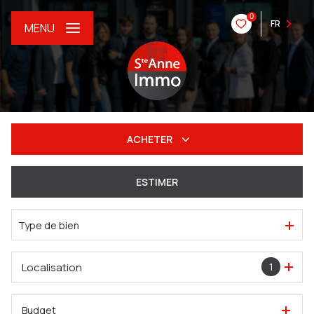
0
FR
MENU
ACHETER
De l'ancien
ESTIMER
Du neuf
Type de bien
De l'immo pro
Localisation
1
Budget