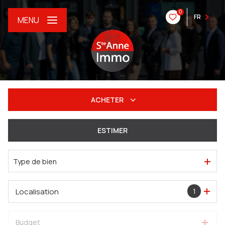
0
FR
MENU
ACHETER
De l'ancien
ESTIMER
Du neuf
Type de bien
De l'immo pro
Localisation
1
Budget