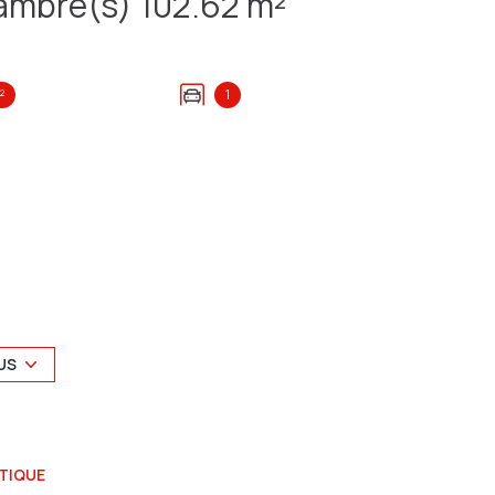
Maison 5 pièce(s) 3 chambre(s) 102.62 m²
²
1
US
vec un jardin comprenant :
aré, un séjour avec cheminée, une cuisine
mbres avec dressings et une salle d'eau avec WC.
TIQUE