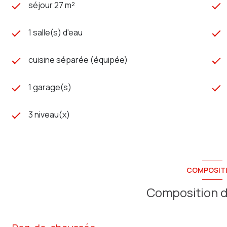
séjour 27 m²
1 salle(s) d'eau
cuisine séparée (équipée)
1 garage(s)
3 niveau(x)
COMPOSIT
Composition d