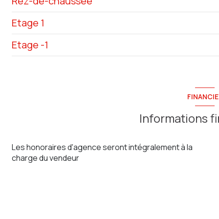
Rez-de-chaussée
Etage 1
entrée
Etage -1
salon/sejour
chambre
cuisine
chambre
SOUS-SOL
WC
chambre
FINANCIE
véranda
salle d'eau
Informations f
Les honoraires d'agence seront intégralement à la
charge du vendeur