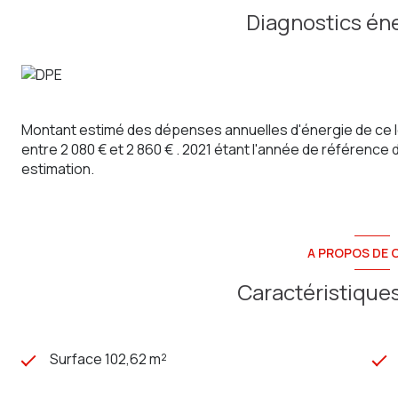
Au sol-sous : un garage avec fosse, buanderie et atelier
Diagnostics én
Chauffage gaz et fibre
COUP DE COEUR !
Budget : 210 000€ Frais d'agence inclus
Honoraires à la charge du vendeur
Contactez Jessy agent commercial :
06.03.30.85.20
Agence Sainte Anne Immo ( adhérente FNAIM )
Montant estimé des dépenses annuelles d'énergie de ce 
79 rue Jules Barni à AMIENS
entre 2 080 € et 2 860 € . 2021 étant l'année de référence d
RCS AMIENS 803 971 555 CP 8001 2016 000 013 261
estimation.
A PROPOS DE C
Caractéristiques
Surface 102,62 m²