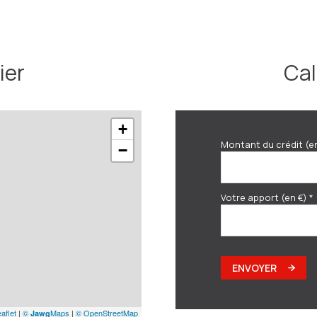
ier
Cal
+
Montant du crédit (e
−
Votre apport (en €) *
ENVOYER
aflet
|
©
Maps
|
© OpenStreetMap
Jawg