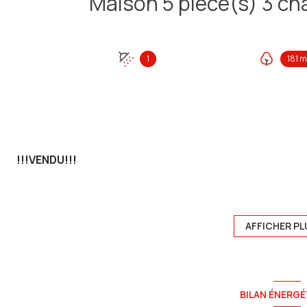
1
181 m
!!!VENDU!!!
Exclusivité Sainte Anne Immo
CAMON - 15 min du centre ville d'Amiens
AFFICHER PL
Pavillon mitoyen de 103 m² environ sur sous-sol complet a
Au rez de chaussée: une entrée avec vestiaire, un wc sép
équipée et aménagée et une véranda de 12 m² environ.
Au 1er étage: un palier avec rangement desservant 3 cha
BILAN ÉNERGÉ
A l'extérieur : un jardin de 130 m² environ