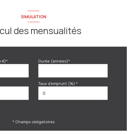
SIMULATION
cul des mensualités
n €)*
Durée (années)*
Taux d'emprunt (%) *
* Champs obligatoires