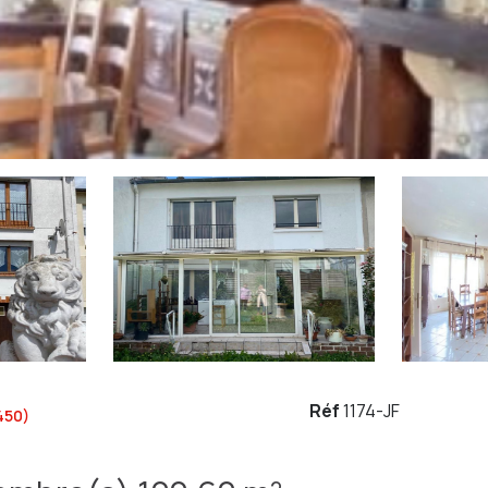
Réf
1174-JF
450)