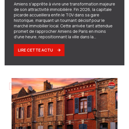
Amiens s'apprête à vivre une transformation majeure
de son attractivité immobilière. Fin 2026, la capitale
picarde accueillera enfin le TGV dans sa gare
historique, marquant un tournant décisif pour le
marché immobilier local. Cette arrivée tant attendue
promet de rapprocher Amiens de Paris en moins
d'une heure, repositionnant la ville dans la
géographie des métropoles françaises accessibles.
Pour les propriétaires, les investisseurs et les futurs
LIRE CETTE ACTU
acquéreurs, comprendre les dynamiques qui se
mettent en place dès aujourd'hui devient essentiel
pour anticiper les évolutions du marché amiénois.
02/12/2025