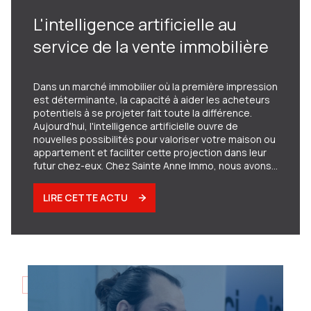
L'intelligence artificielle au
service de la vente immobilière
Dans un marché immobilier où la première impression
est déterminante, la capacité à aider les acheteurs
potentiels à se projeter fait toute la différence.
Aujourd'hui, l'intelligence artificielle ouvre de
nouvelles possibilités pour valoriser votre maison ou
appartement et faciliter cette projection dans leur
futur chez-eux. Chez Sainte Anne Immo, nous avons
fait le choix d'intégrer ces technologies innovantes
dans notre stratégie de vente, non pas pour
LIRE CETTE ACTU
remplacer la réalité, mais pour révéler le potentiel de
votre maison ou appartement. Cette approche
créative au service de votre projet de vente permet
de lever certains freins et d'accélérer
considérablement les transactions.
22/01/2026