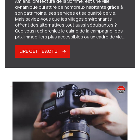
Amiens, préfecture de la Somme, est une ville
dynamique qui attire de nombreux habitants grâce à
son patrimoine, ses services et sa qualité de vie.
Mais saviez-vous que les villages environnants
offrent des alternatives tout aussi séduisantes ?
Que vous recherchiez le calme de la campagne, des
prix immobiliers plus accessibles ou un cadre de vie
idyllique, les communes autour d'Amiens ont
beaucoup à offrir. Dans cet article, nous vous
LIRE CETTE ACTU
présentons notre top 10 des villages les plus
attractifs autour d'Amiens, pour vous aider à trouver
votre futur lieu de vie idéal.
20/11/2025