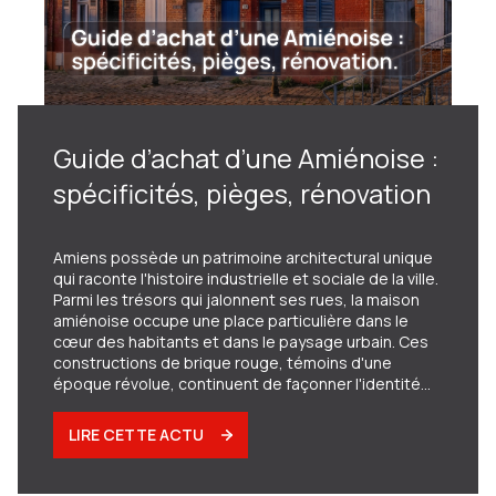
Guide d’achat d’une Amiénoise :
spécificités, pièges, rénovation
Amiens possède un patrimoine architectural unique
qui raconte l'histoire industrielle et sociale de la ville.
Parmi les trésors qui jalonnent ses rues, la maison
amiénoise occupe une place particulière dans le
cœur des habitants et dans le paysage urbain. Ces
constructions de brique rouge, témoins d'une
époque révolue, continuent de façonner l'identité
architecturale de la ville et attirent aujourd'hui de
nombreux acquéreurs à la recherche d'authenticité.
LIRE CETTE ACTU
Si vous envisagez d'acheter une maison amiénoise
traditionnelle, comprendre son histoire, ses
spécificités architecturales et les aspects pratiques